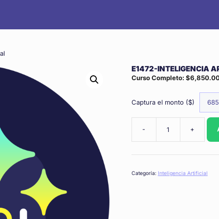
al
E1472-INTELIGENCIA AR
Curso Completo:
$
6,850.0
Captura el monto ($)
-
+
E1472-
Inteligencia
Artificial
cantidad
Categoría:
Inteligencia Artificial