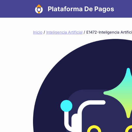
Saltar
Plataforma De Pagos
al
contenido
Inicio
/
Inteligencia Artificial
/ E1472-Inteligencia Artifici